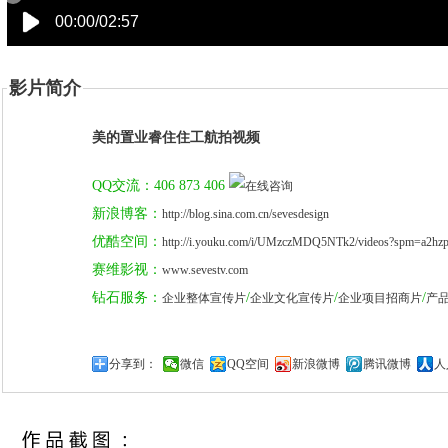
00:00/02:57
影片简介
美的置业睿住住工航拍视频
QQ交流：406 873 406
新浪博客：
http://blog.sina.com.cn/sevesdesign
优酷空间：
http://i.youku.com/i/UMzczMDQ5NTk2/videos?spm=a2hzp
赛维影视：
www.sevestv.com
钻石服务：
/
/
/
企业整体宣传片
企业文化宣传片
企业项目招商片
产
分享到：
微信
QQ空间
新浪微博
腾讯微博
人