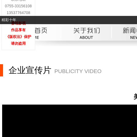
0755-33156108
13537764708
金海湾LOGO演绎
赛维影视
作品享有
《版权法》保护
请勿盗用
企业宣传片
PUBLICITY VIDEO
50%
75%
100%