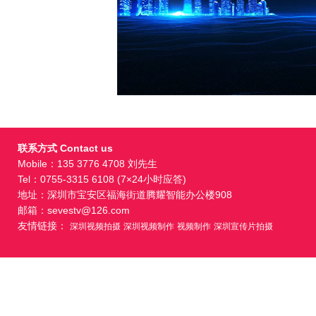
联系方式 Contact us
Mobile：135 3776 4708 刘先生
Tel：0755-3315 6108 (7×24小时应答)
地址：深圳市宝安区福海街道腾耀智能办公楼908
邮箱：sevestv@126.com
友情链接：
深圳视频拍摄
深圳视频制作
视频制作
深圳宣传片拍摄